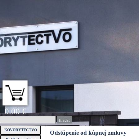
Prejsť na obsah
0.00 €
Hladať
Preskočiť menu
KOVORYTECTVO
Odstúpenie od kúpnej zmluvy