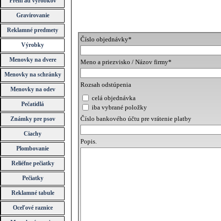
Prehľad výrobkov
Gravírovanie
Reklamné predmety
Číslo objednávky
*
Výrobky
Menovky na dvere
Meno a priezvisko / Názov firmy
*
Menovky na schránky
Rozsah odstúpenia
Menovky na odev
celá objednávka
Pečatidlá
iba vybrané položky
Číslo bankového účtu pre vrátenie platby
Známky pre psov
Ciachy
Popis.
Plombovanie
Reliéfne pečiatky
Pečiatky
Reklamné tabule
Oceľové raznice